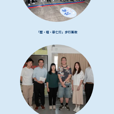
「歷・程・華仁行」步行籌款